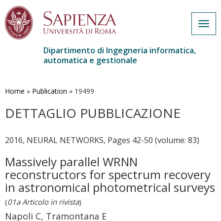
Togg
navig
Dipartimento di Ingegneria informatica,
automatica e gestionale
Salta
al
contenuto
Home
»
Publication
»
19499
principale
DETTAGLIO PUBBLICAZIONE
2016, NEURAL NETWORKS, Pages 42-50 (volume: 83)
Massively parallel WRNN
reconstructors for spectrum recovery
in astronomical photometrical surveys
(
01a Articolo in rivista
)
Napoli C, Tramontana E