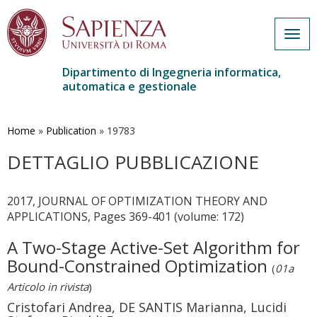
Togg
navig
Dipartimento di Ingegneria informatica,
automatica e gestionale
Salta
al
contenuto
Home
»
Publication
»
19783
principale
DETTAGLIO PUBBLICAZIONE
2017, JOURNAL OF OPTIMIZATION THEORY AND
APPLICATIONS, Pages 369-401 (volume: 172)
A Two-Stage Active-Set Algorithm for
Bound-Constrained Optimization
(
01a
Articolo in rivista
)
Cristofari Andrea, DE SANTIS Marianna, Lucidi