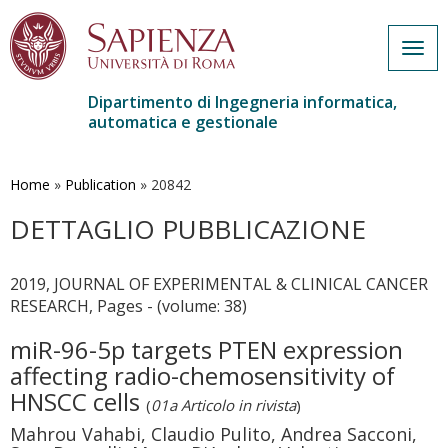
Togg
navig
Dipartimento di Ingegneria informatica,
automatica e gestionale
Salta
al
contenuto
Home
»
Publication
»
20842
principale
DETTAGLIO PUBBLICAZIONE
2019, JOURNAL OF EXPERIMENTAL & CLINICAL CANCER
RESEARCH, Pages - (volume: 38)
miR-96-5p targets PTEN expression
affecting radio-chemosensitivity of
HNSCC cells
(
01a Articolo in rivista
)
Mahrou Vahabi, Claudio Pulito, Andrea Sacconi,