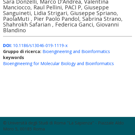
Sara Donzelli, Marco D'Andrea, Valentina
Manciocco, Raul Pellini, PACI P, Giuseppe
Sanguineti, Lidia Strigari, Giuseppe Spriano,
PaolaMuti , Pier Paolo Pandol, Sabrina Strano,
Shahrokh Safarian , Federica Ganci, Giovanni
Blandino
DOI:
10.1186/s13046-019-1119-x
Gruppo di ricerca:
Bioengineering and Bioinformatics
keywords
Bioengineering for Molecular Biology and Bioinformatics
© Università degli Studi di Roma "La Sapienza" - Piazzale Aldo
Moro 5, 00185 Roma