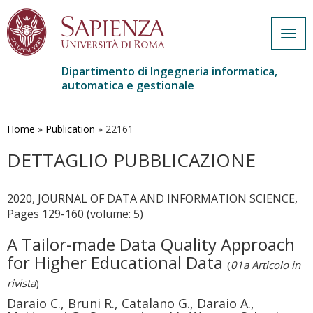
Togg
navig
Dipartimento di Ingegneria informatica,
automatica e gestionale
Salta
al
contenuto
Home
»
Publication
»
22161
principale
DETTAGLIO PUBBLICAZIONE
2020, JOURNAL OF DATA AND INFORMATION SCIENCE,
Pages 129-160 (volume: 5)
A Tailor-made Data Quality Approach
for Higher Educational Data
(
01a Articolo in
rivista
)
Daraio C., Bruni R., Catalano G., Daraio A.,