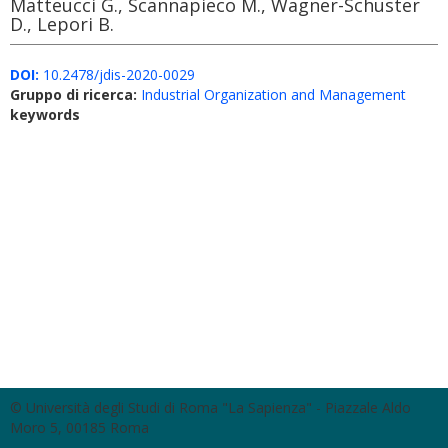
Matteucci G., Scannapieco M., Wagner-Schuster
D., Lepori B.
DOI:
10.2478/jdis-2020-0029
Gruppo di ricerca:
Industrial Organization and Management
keywords
© Università degli Studi di Roma "La Sapienza" - Piazzale Aldo
Moro 5, 00185 Roma