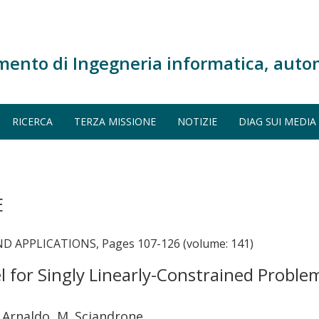
mento di Ingegneria informatica, auto
RICERCA
TERZA MISSIONE
NOTIZIE
DIAG SUI MEDIA
E
 APPLICATIONS, Pages 107-126 (volume: 141)
for Singly Linearly-Constrained Proble
si Arnaldo, M. Sciandrone