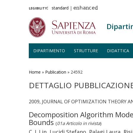
legibility:
standard
|
enhanced
Diparti
DIPARTIMENTO
STRUTTURE
DIDATTICA
Salta
al
contenuto
Home
»
Publication
»
24592
principale
DETTAGLIO PUBBLICAZION
2009, JOURNAL OF OPTIMIZATION THEORY AND
Decomposition Algorithm Model 
Bounds
(
01a Articolo in rivista
)
C. J. Lin, Lucidi Stefano, Palagi Laura, Ri