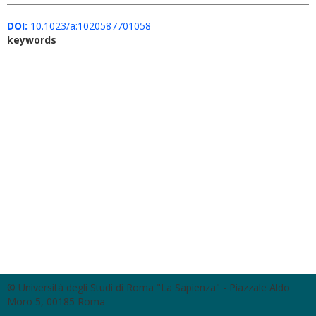
DOI:
10.1023/a:1020587701058
keywords
© Università degli Studi di Roma "La Sapienza" - Piazzale Aldo
Moro 5, 00185 Roma