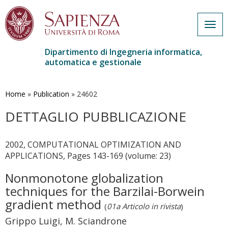
Togg
navig
Dipartimento di Ingegneria informatica,
automatica e gestionale
Salta
al
contenuto
Home
»
Publication
»
24602
principale
DETTAGLIO PUBBLICAZIONE
2002, COMPUTATIONAL OPTIMIZATION AND
APPLICATIONS, Pages 143-169 (volume: 23)
Nonmonotone globalization
techniques for the Barzilai-Borwein
gradient method
(
01a Articolo in rivista
)
Grippo Luigi, M. Sciandrone