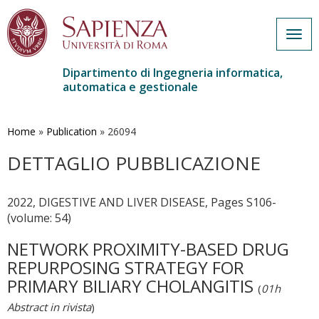
Togg
navig
Dipartimento di Ingegneria informatica,
automatica e gestionale
Salta
al
contenuto
Home
»
Publication
»
26094
principale
DETTAGLIO PUBBLICAZIONE
2022, DIGESTIVE AND LIVER DISEASE, Pages S106-
(volume: 54)
NETWORK PROXIMITY-BASED DRUG
REPURPOSING STRATEGY FOR
PRIMARY BILIARY CHOLANGITIS
(
01h
Abstract in rivista
)