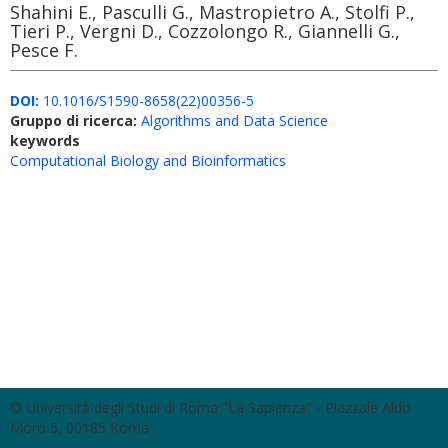
Shahini E., Pasculli G., Mastropietro A., Stolfi P.,
Tieri P., Vergni D., Cozzolongo R., Giannelli G.,
Pesce F.
DOI:
10.1016/S1590-8658(22)00356-5
Gruppo di ricerca:
Algorithms and Data Science
keywords
Computational Biology and Bioinformatics
© Università degli Studi di Roma "La Sapienza" - Piazzale Aldo
Moro 5, 00185 Roma