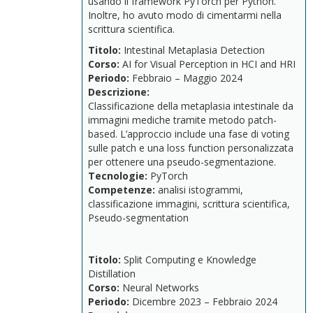
usando il framework PyTorch per Python.
Inoltre, ho avuto modo di cimentarmi nella
scrittura scientifica.
Titolo:
Intestinal
Metaplasia
Detection
Corso:
AI
for
Visual
Perception
in
HCI
and
HRI
Periodo:
Febbraio –
Maggio
2024
Descrizione:
Classificazione
della
metaplasia
intestinale
da
immagini
mediche
tramite
metodo
patch-
based.
L’approccio
include
una
fase
di
voting
sulle
patch
e
una
loss
function
personalizzata
per
ottenere
una
pseudo-
segmentazione.
Tecnologie:
PyTorch
Competenze:
analisi
istogrammi,
classificazione
immagini,
scrittura
scientifica,
Pseudo-segmentation
Titolo:
Split
Computing
e
Knowledge
Distillation
Corso:
Neural
Networks
Periodo:
Dicembre
2023 –
Febbraio
2024