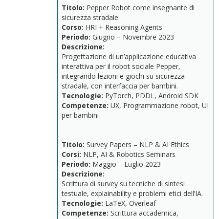
Titolo:
Pepper
Robot
come
insegnante
di
sicurezza
stradale
Corso:
HRI +
Reasoning
Agents
Periodo:
Giugno –
Novembre
2023
Descrizione:
Progettazione
di
un’applicazione
educativa
interattiva
per
il
robot
sociale
Pepper,
integrando
lezioni
e
giochi
su
sicurezza
stradale,
con
interfaccia
per
bambini.
Tecnologie:
PyTorch,
PDDL,
Android
SDK
Competenze:
UX,
Programmazione
robot,
UI
per
bambini
Titolo:
Survey
Papers –
NLP &
AI
Ethics
Corsi:
NLP,
AI &
Robotics
Seminars
Periodo:
Maggio –
Luglio
2023
Descrizione:
Scrittura
di
survey
su
tecniche
di
sintesi
testuale,
explainability
e
problemi
etici
dell’IA.
Tecnologie:
LaTeX,
Overleaf
Competenze:
Scrittura
accademica,