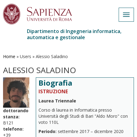
Togg
navig
Dipartimento di Ingegneria informatica,
automatica e gestionale
Salta
al
contenuto
Home
»
Users
»
Alessio Saladino
principale
ALESSIO SALADINO
Biografia
ISTRUZIONE
Laurea Triennale
Corso di laurea in Informatica presso
dottorando
Università degli Studi di Bari "Aldo Moro" con
stanza:
voto 110L
B121
telefono:
Periodo:
settembre 2017
–
dicembre 2020
+39