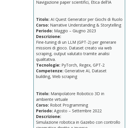
Navigazione
paper
scientifici,
Etica
dell’IA
Titolo:
AI
Quest
Generator
per
Giochi
di
Ruolo
Corso:
Narrative
Understanding &
Storytelling
Periodo:
Maggio –
Giugno
2023
Descrizione:
Fine-
tuning
di
un
LLM (
GPT-
2)
per
generare
missioni
di
gioco.
Dataset
creato
via
web
scraping,
output
valutato
tramite
analisi
qualitativa.
Tecnologie:
PyTorch,
Regex,
GPT-
2
Competenze:
Generative
AI,
Dataset
building,
Web
scraping
Titolo:
Manipolatore
Robotico
3D
in
ambiente
virtuale
Corso:
Robot
Programming
Periodo:
Agosto –
Settembre
2022
Descrizione:
Simulazione
robotica
in
Gazebo
con
controllo
cinematico
diretto
e
inverso.