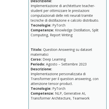
Descrizione:
Implementazione
di
architetture
teacher-
student
per
ottimizzare
le
prestazioni
computazionali
delle
reti
neurali
tramite
tecniche
di
distillazione
e
calcolo
distribuito.
Tecnologie:
PyTorch
Competenze:
Knowledge Distillation
,
Split
Computing,
Report
Writing
Titolo:
Question
Answering
su
dataset
matematici
Corso:
Deep
Learning
Periodo:
Agosto –
Settembre
2023
Descrizione:
Implementazione
personalizzata
di
Transformer
per
il
question
answering,
con
attenzione
tensor-
product.
Tecnologie:
PyTorch
Competenze:
NLP,
Generative
AI,
Transformer
Architecture,
Teamwork