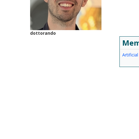
dottorando
Mem
Artificia