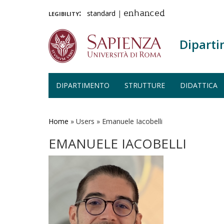
legibility:
standard
|
enhanced
Diparti
DIPARTIMENTO
STRUTTURE
DIDATTICA
Salta
al
contenuto
Home
»
Users
»
Emanuele Iacobelli
principale
EMANUELE IACOBELLI