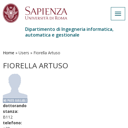
Togg
navig
Dipartimento di Ingegneria informatica,
automatica e gestionale
Salta
al
contenuto
Home
»
Users
»
Fiorella Artuso
principale
FIORELLA ARTUSO
dottorando
stanza:
B112
telefono: