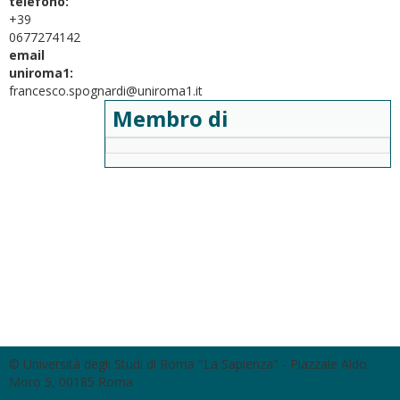
telefono:
+39
0677274142
email
uniroma1:
francesco.spognardi@uniroma1.it
Membro di
© Università degli Studi di Roma "La Sapienza" - Piazzale Aldo
Moro 5, 00185 Roma