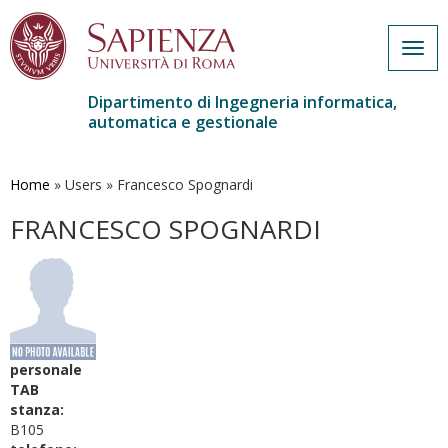
Togg
navig
Dipartimento di Ingegneria informatica,
automatica e gestionale
Salta
al
contenuto
Home
»
Users
»
Francesco Spognardi
principale
FRANCESCO SPOGNARDI
personale
TAB
stanza:
B105