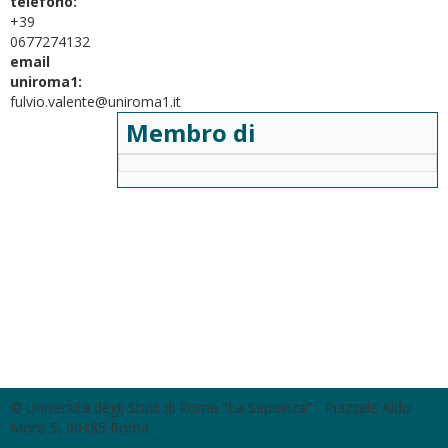
telefono:
+39
0677274132
email
uniroma1:
fulvio.valente@uniroma1.it
Membro di
© Università degli Studi di Roma "La Sapienza" - Piazzale Aldo
Moro 5, 00185 Roma