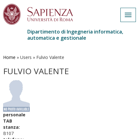
Togg
navig
Dipartimento di Ingegneria informatica,
automatica e gestionale
Salta
al
contenuto
Home
»
Users
»
Fulvio Valente
principale
FULVIO VALENTE
personale
TAB
stanza:
B107