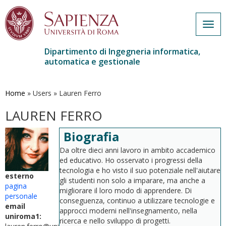
Togg
navig
Dipartimento di Ingegneria informatica,
automatica e gestionale
Salta
al
contenuto
Home
»
Users
»
Lauren Ferro
principale
LAUREN FERRO
Biografia
Da oltre dieci anni lavoro in ambito accademico
ed educativo. Ho osservato i progressi della
tecnologia e ho visto il suo potenziale nell'aiutare
esterno
gli studenti non solo a imparare, ma anche a
pagina
migliorare il loro modo di apprendere. Di
personale
conseguenza, continuo a utilizzare tecnologie e
email
approcci moderni nell'insegnamento, nella
uniroma1:
ricerca e nello sviluppo di progetti.