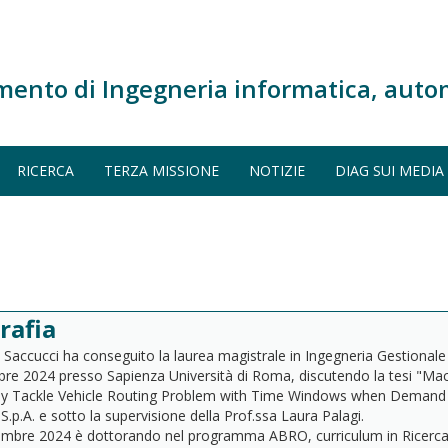
mento di Ingegneria informatica, auto
RICERCA
TERZA MISSIONE
NOTIZIE
DIAG SUI MEDIA
rafia
Saccucci ha conseguito la laurea magistrale in Ingegneria Gestionale (
obre 2024 presso Sapienza Università di Roma, discutendo la tesi "Mac
tly Tackle Vehicle Routing Problem with Time Windows when Demand V
S.p.A. e sotto la supervisione della Prof.ssa Laura Palagi.
mbre 2024 è dottorando nel programma ABRO, curriculum in Ricerca O