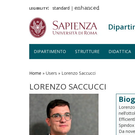
legibility:
standard
|
enhanced
Diparti
DIPARTIMENTO
STRUTTURE
DIDATTICA
Salta
al
contenuto
Home
»
Users
»
Lorenzo Saccucci
principale
LORENZO SACCUCCI
Biog
Lorenzo 
nell’ott
Efficien
Spindox 
Da nove