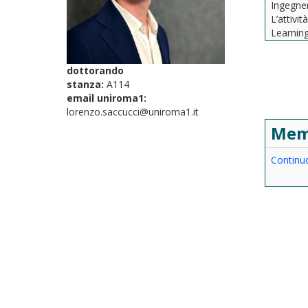
Ingegner
L’attivit
Learning
dottorando
stanza:
A114
email uniroma1:
lorenzo.saccucci@uniroma1.it
Mem
Continu