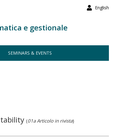
English
matica e gestionale
SEMINARS & EVENTS
tability
(
01a Articolo in rivista
)