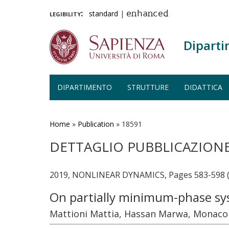
legibility:
standard
|
enhanced
Diparti
DIPARTIMENTO
STRUTTURE
DIDATTICA
Salta
al
contenuto
Home
»
Publication
»
18591
principale
DETTAGLIO PUBBLICAZION
2019, NONLINEAR DYNAMICS, Pages 583-598 (
On partially minimum-phase sys
Mattioni Mattia, Hassan Marwa, Monaco