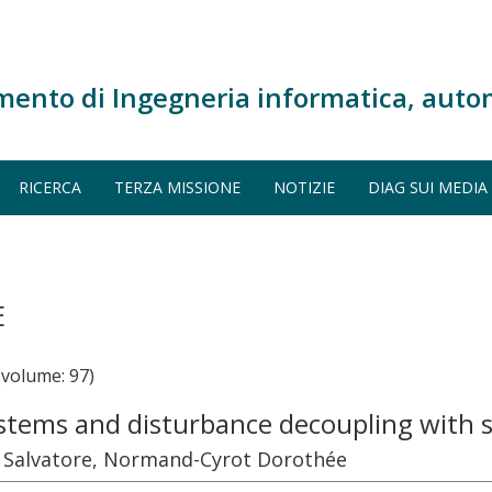
mento di Ingegneria informatica, auto
RICERCA
TERZA MISSIONE
NOTIZIE
DIAG SUI MEDIA
E
volume: 97)
tems and disturbance decoupling with s
 Salvatore, Normand-Cyrot Dorothée