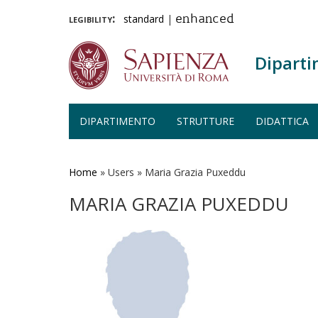
legibility:
standard
|
enhanced
Diparti
DIPARTIMENTO
STRUTTURE
DIDATTICA
Salta
al
contenuto
Home
»
Users
»
Maria Grazia Puxeddu
principale
MARIA GRAZIA PUXEDDU