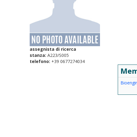
assegnista di ricerca
stanza:
A223/S005
telefono:
+39 0677274034
Mem
Bioengin